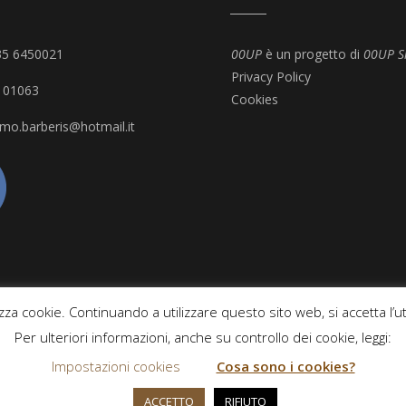
335 6450021
00UP
è un progetto di
00UP S
Privacy Policy
101063
Cookies
imo.barberis@hotmail.it
zza cookie. Continuando a utilizzare questo sito web, si accetta l’ut
Per ulteriori informazioni, anche su controllo dei cookie, leggi:
Impostazioni cookies
Cosa sono i cookies?
COPYRIGHT © ALL RIGHTS RESERVED. POWERED BY
00UP
ACCETTO
RIFIUTO