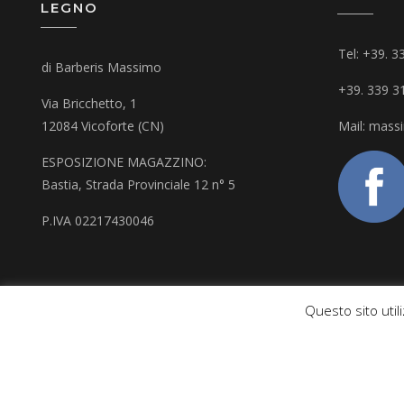
LEGNO
Tel: +39. 
di Barberis Massimo
+39. 339 3
Via Bricchetto, 1
12084 Vicoforte (CN)
Mail: mass
ESPOSIZIONE MAGAZZINO:
Bastia, Strada Provinciale 12 n° 5
P.IVA 02217430046
Questo sito utili